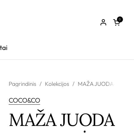
0
Atidary
tai
Pagrindinis
/
Kolekcijos
/
MAŽA JUODA KNYGUTĖ: pa
COCO&CO
MAŽA JUODA