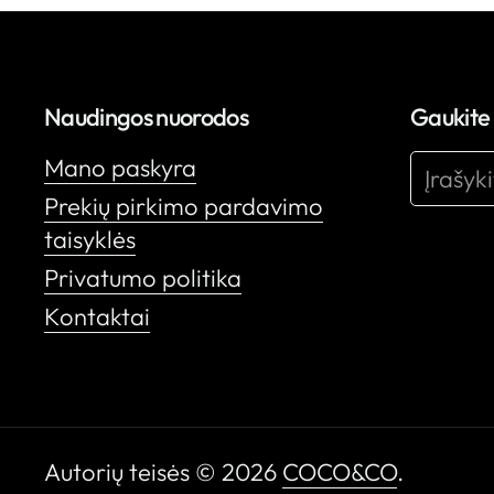
Naudingos nuorodos
Gaukite
Mano paskyra
Prekių pirkimo pardavimo
taisyklės
Privatumo politika
Kontaktai
Autorių teisės © 2026
COCO&CO
.