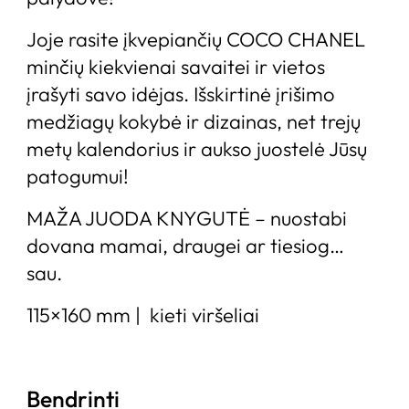
Joje rasite įkvepiančių COCO CHANEL
minčių kiekvienai savaitei ir vietos
įrašyti savo idėjas. Išskirtinė įrišimo
medžiagų kokybė ir dizainas, net trejų
metų kalendorius ir aukso juostelė Jūsų
patogumui!
MAŽA JUODA KNYGUTĖ – nuostabi
dovana mamai, draugei ar tiesiog…
sau.
115×160 mm | kieti viršeliai
Bendrinti