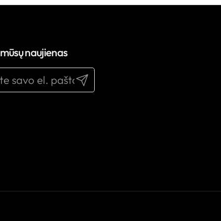
 mūsų naujienas
Pateikti