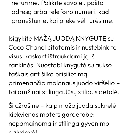
neturime. Palikite savo el. pašto 
adresą arba telefono numerį, kad 
praneštume, kai prekę vėl turėsime! 
Įsigykite MAŽĄ JUODĄ KNYGUTĘ su
Coco Chanel citatomis ir nustebinkite
visus, kaskart ištraukdami ją iš
rankinės! Nuostabi knygutė su aukso
taškais ant šilko prisilietimą
primenančio malonaus juodo viršelio –
tai amžinai stilinga Jūsų stiliaus detalė.
Ši užrašinė – kaip maža juoda suknelė
kiekvienos moters garderobe:
nepamainoma ir stilinga gyvenimo
palydovė!