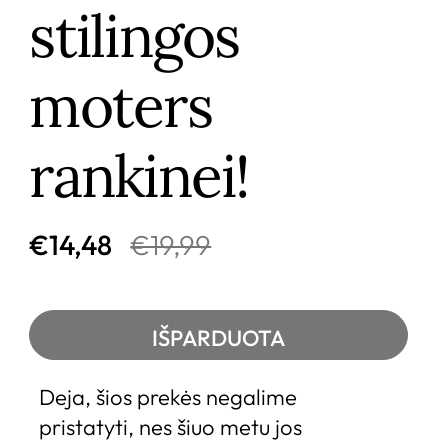
stilingos
moters
rankinei!
€14,48
€19,99
IŠPARDUOTA
Deja, šios prekės negalime 
pristatyti, nes šiuo metu jos 