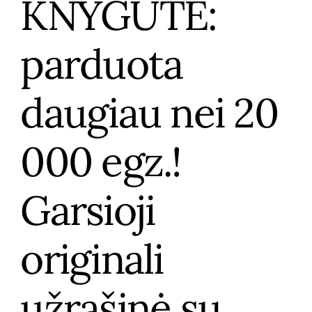
KNYGUTĖ:
parduota
daugiau nei 20
000 egz.!
Garsioji
originali
užrašinė su