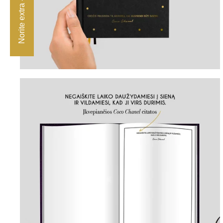
Norite extra -10 %? 👀